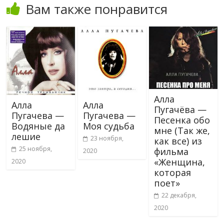
Вам также понравится
Алла
Алла
Алла
Пугачёва —
Пугачева —
Пугачева —
Песенка обо
Водяные да
Моя судьба
мне (Так же,
лешие
23 ноября,
как все) из
25 ноября,
фильма
2020
«Женщина,
2020
которая
поет»
22 декабря,
2020