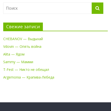
Свежие записи
CHEBANOV — Выдыхай
Vdovin — Опять война
Alita — Ядом
Sammy — Мамми
T-Fest — Никто не обещал
Argemonia — Крапива-Лебеда