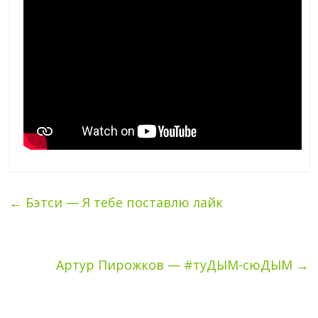
←
Бэтси — Я тебе поставлю лайк
Артур Пирожков — #туДЫМ-сюДЫМ
→