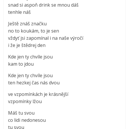
snad si aspoň drink se mnou dáš
tenhle náš
Ještě znáš značku
no to koukám, to je sen
vždyť jsi zapomínal i na naše výročí
i že je štědrej den
Kde jen ty chvíle jsou
kam to jdou
Kde jen ty chvíle jsou
ten hezkej čas nás dvou
ve vzpomínkách je krásnější
vzpomínky lžou
Máš tu svou
co lidi nedonesou
tu svou