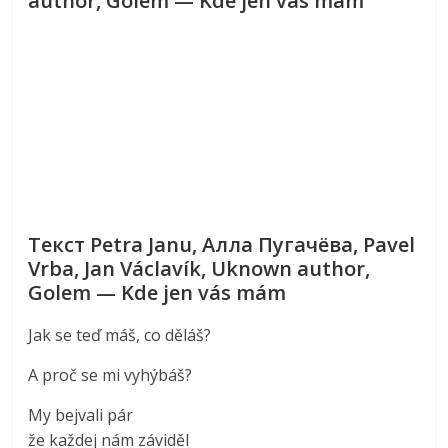
author, Golem — Kde jen vás mám
Текст Petra Janu, Алла Пугачёва, Pavel
Vrba, Jan Václavík, Uknown author,
Golem — Kde jen vás mám
Jak se teď máš, co děláš?
A proč se mi vyhýbáš?
My bejvali pár
že každej nám záviděl