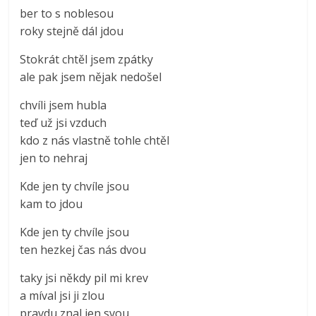
ber to s noblesou
roky stejně dál jdou
Stokrát chtěl jsem zpátky
ale pak jsem nějak nedošel
chvíli jsem hubla
teď už jsi vzduch
kdo z nás vlastně tohle chtěl
jen to nehraj
Kde jen ty chvíle jsou
kam to jdou
Kde jen ty chvíle jsou
ten hezkej čas nás dvou
taky jsi někdy pil mi krev
a míval jsi ji zlou
pravdu znal jen svou