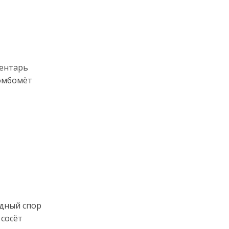
вентарь
омбомёт
адный спор
 сосёт