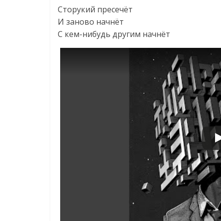
Сторукий пресечёт
И заново начнёт
С кем-нибудь другим начнёт