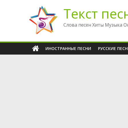
Перейти
Текст пес
к
содержимому
Слова песен Хиты Музыка О
ИНОСТРАННЫЕ ПЕСНИ
РУССКИЕ ПЕС