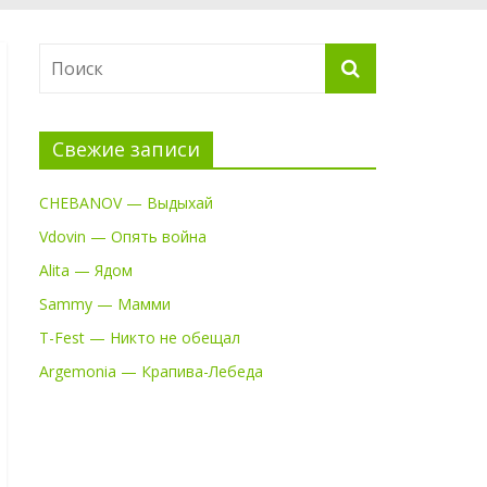
Свежие записи
CHEBANOV — Выдыхай
Vdovin — Опять война
Alita — Ядом
Sammy — Мамми
T-Fest — Никто не обещал
Argemonia — Крапива-Лебеда