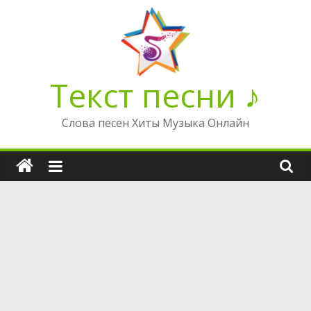
Перейти
к
содержимому
Текст песни ♪
Слова песен Хиты Музыка Онлайн