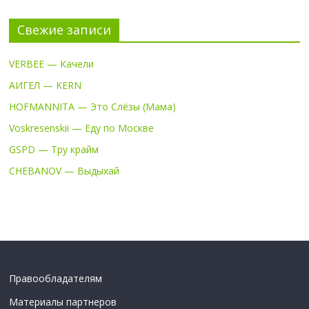
Свежие записи
VERBEE — Качели
АИГЕЛ — KERN
HOFMANNITA — Это Слёзы (Мама)
Voskresenskii — Еду по Москве
GSPD — Тру крайм
CHEBANOV — Выдыхай
Правообладателям
Материалы партнеров