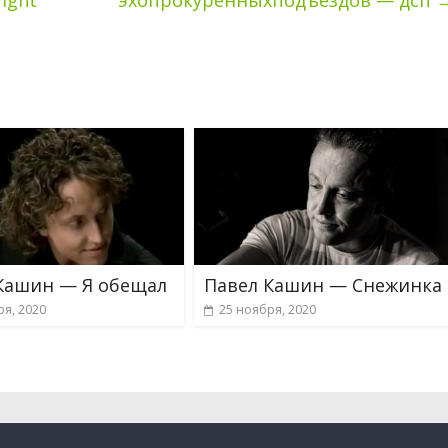
Night
эхопрокуренныхподъездов — дсп
Кашин — Я обещал
Павел Кашин — Снежинка
ря, 2020
25 ноября, 2020