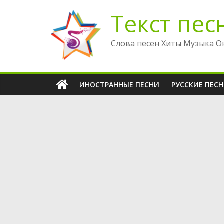
Перейти
Текст пес
к
содержимому
Слова песен Хиты Музыка О
ИНОСТРАННЫЕ ПЕСНИ
РУССКИЕ ПЕС