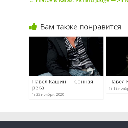
←
Filatov & Karas, Richard Judge — All 
Вам также понравится
Павел Кашин — Сонная
Павел 
река
18 нояб
25 ноября, 2020