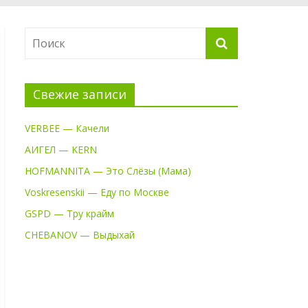
Свежие записи
VERBEE — Качели
АИГЕЛ — KERN
HOFMANNITA — Это Слёзы (Мама)
Voskresenskii — Еду по Москве
GSPD — Тру крайм
CHEBANOV — Выдыхай