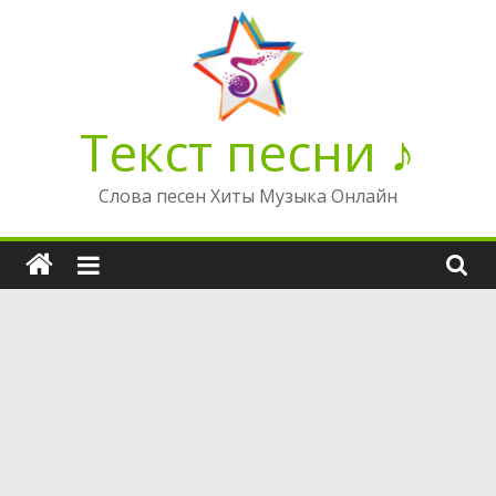
Перейти
к
содержимому
Текст песни ♪
Слова песен Хиты Музыка Онлайн