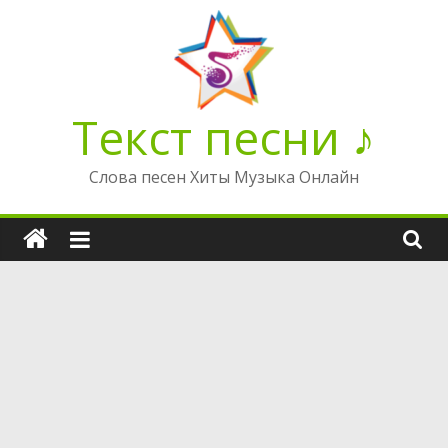
Перейти
к
содержимому
Текст песни ♪
Слова песен Хиты Музыка Онлайн