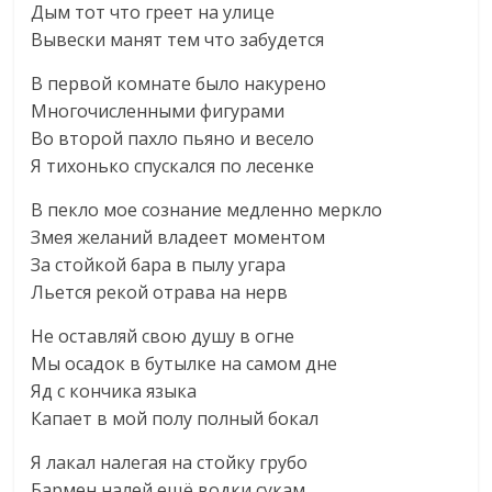
Дым тот что греет на улице
Вывески манят тем что забудется
В первой комнате было накурено
Многочисленными фигурами
Во второй пахло пьяно и весело
Я тихонько спускался по лесенке
В пекло мое сознание медленно меркло
Змея желаний владеет моментом
За стойкой бара в пылу угара
Льется рекой отрава на нерв
Не оставляй свою душу в огне
Мы осадок в бутылке на самом дне
Яд с кончика языка
Капает в мой полу полный бокал
Я лакал налегая на стойку грубо
Бармен налей ещё водки сукам