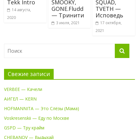
Tekk Intro
SMOOKY,
SQUAD,
GONE.Fludd
TVETH —
14 августа,
— Тринити
Исповедь
2020
3 июля, 2021
17 октября,
2021
Свежие записи
VERBEE — Качели
АИГЕЛ — KERN
HOFMANNITA — Это Слёзы (Мама)
Voskresenskii — Еду по Москве
GSPD — Тру крайм
CHEBANOV — Выдыхай