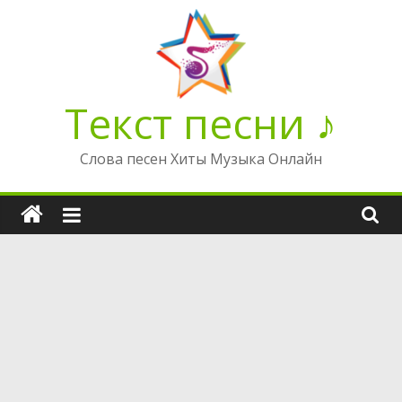
Перейти
к
содержимому
Текст песни ♪
Слова песен Хиты Музыка Онлайн