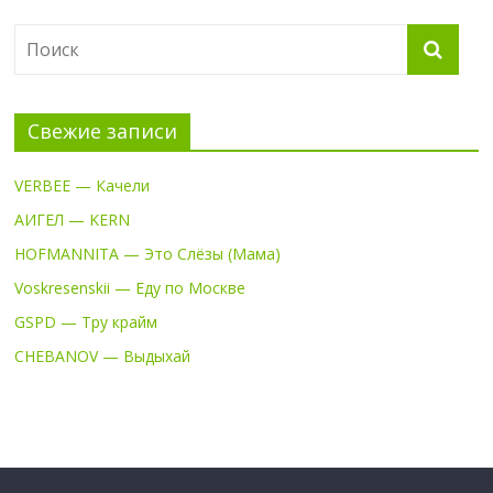
Свежие записи
VERBEE — Качели
АИГЕЛ — KERN
HOFMANNITA — Это Слёзы (Мама)
Voskresenskii — Еду по Москве
GSPD — Тру крайм
CHEBANOV — Выдыхай