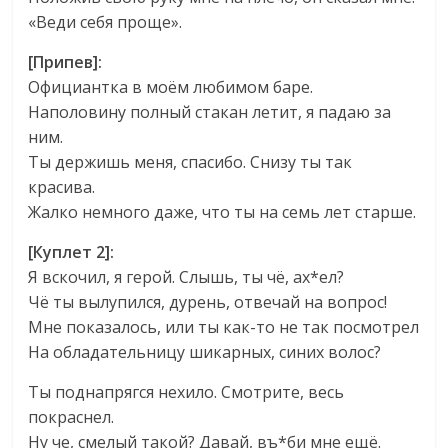
«Веди себя проще».
[Припев]:
Официантка в моём любимом баре.
Наполовину полный стакан летит, я падаю за
ним.
Ты держишь меня, спасибо. Снизу ты так
красива.
Жалко немного даже, что ты на семь лет старше.
[Куплет 2]:
Я вскочил, я герой. Слышь, ты чё, ах*ел?
Чё ты вылупился, дурень, отвечай на вопрос!
Мне показалось, или ты как-то не так посмотрел
На обладательницу шикарных, синих волос?
Ты поднапрягся нехило. Смотрите, весь
покраснел.
Ну че, смелый такой? Давай, въ*би мне ещё.