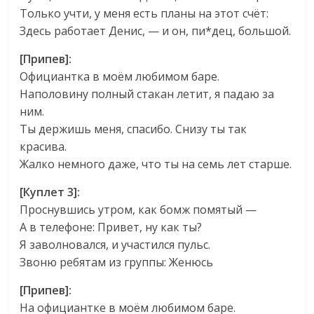
Только учти, у меня есть планы на этот счёт:
Здесь работает Денис, — и он, пи*дец, большой.
[Припев]:
Официантка в моём любимом баре.
Наполовину полный стакан летит, я падаю за
ним.
Ты держишь меня, спасибо. Снизу ты так
красива.
Жалко немного даже, что ты на семь лет старше.
[Куплет 3]:
Проснувшись утром, как бомж помятый —
А в телефоне: Привет, ну как ты?
Я заволновался, и участился пульс.
Звоню ребятам из группы: Женюсь
[Припев]:
На официантке в моём любимом баре.