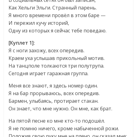
В социальных сетях он был записан,
Как Хельги Эльги. Странный парень.
Я много времени провёл в этом баре —
И пережил кучу историй,
Одну из которых я сейчас тебе поведаю.
[Куплет 1]:
Я с ноги захожу, всех опередив.
Краем уха услышав прикольный мотив.
На танцполе толкаются три полутрупа.
Сегодня играет гаражная группа.
Меня все знают, я здесь номер один.
Я на бар прорываюсь, всех опередив.
Бармен, улыбаясь, протирает стакан.
Он знает, что мне нужно. Он мне, как брат.
На пятой песне ко мне кто-то подошёл.
Я не помню ничего, кроме набыченной рожи.
Положив свою руку мне на плечо, он сказал мне: