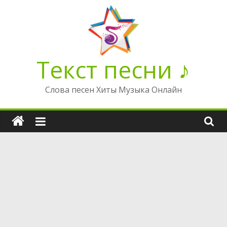
Перейти
к
содержимому
Текст песни ♪
Слова песен Хиты Музыка Онлайн