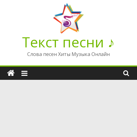
Перейти
к
содержимому
Текст песни ♪
Слова песен Хиты Музыка Онлайн