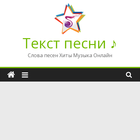
Перейти
к
содержимому
Текст песни ♪
Слова песен Хиты Музыка Онлайн