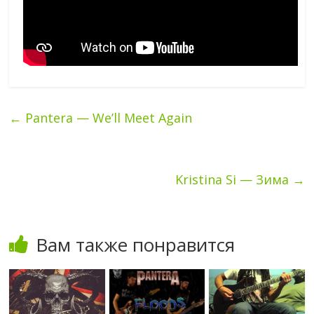
←
Pantera — We’ll Meet Again
Kristina Si — Зима
→
Вам также понравится