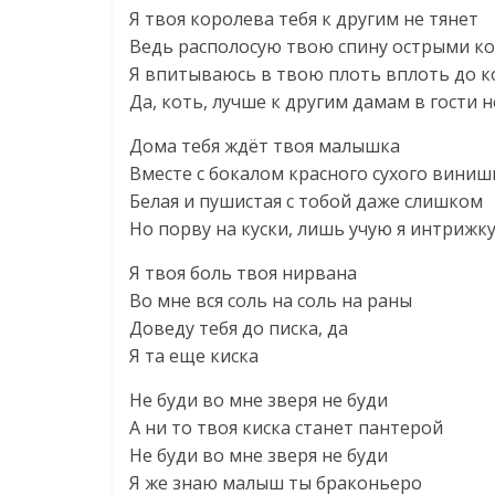
Я твоя королева тебя к другим не тянет
Ведь располосую твою спину острыми к
Я впитываюсь в твою плоть вплоть до к
Да, коть, лучше к другим дамам в гости н
Дома тебя ждёт твоя малышка
Вместе с бокалом красного сухого виниш
Белая и пушистая с тобой даже слишком
Но порву на куски, лишь учую я интрижк
Я твоя боль твоя нирвана
Во мне вся соль на соль на раны
Доведу тебя до писка, да
Я та еще киска
Не буди во мне зверя не буди
А ни то твоя киска станет пантерой
Не буди во мне зверя не буди
Я же знаю малыш ты браконьеро