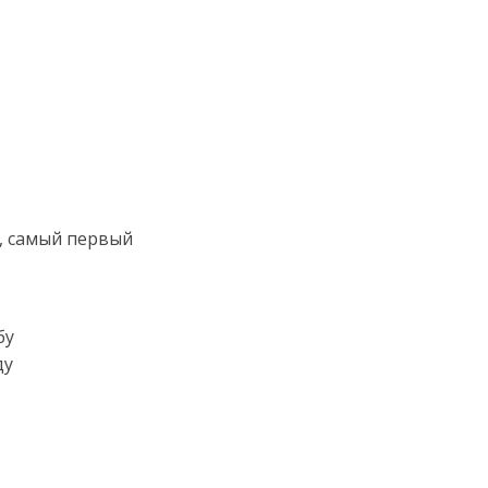
й, самый первый
бу
ду