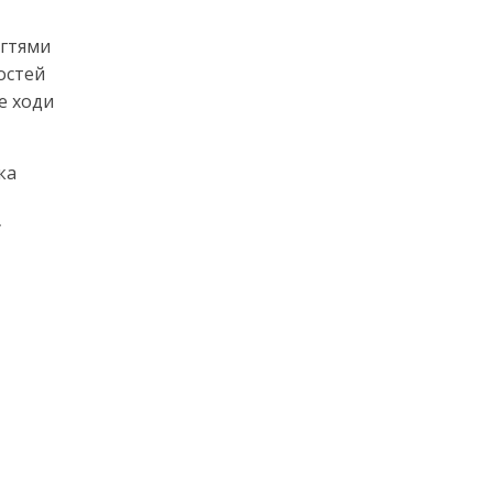
огтями
остей
е ходи
ка
у