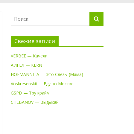
Свежие записи
VERBEE — Качели
АИГЕЛ — KERN
HOFMANNITA — Это Слёзы (Мама)
Voskresenskii — Еду по Москве
GSPD — Тру крайм
CHEBANOV — Выдыхай