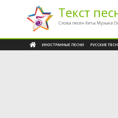
Перейти
Текст пес
к
содержимому
Слова песен Хиты Музыка О
ИНОСТРАННЫЕ ПЕСНИ
РУССКИЕ ПЕС