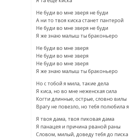
Я та еще киска
Не буди во мне зверя не буди
А ни то твоя киска станет пантерой
Не буди во мне зверя не буди
Я же знаю малыш ты браконьеро
Не буди во мне зверя
Не буди во мне зверя
Не буди во мне зверя
Я же знаю малыш ты браконьеро
Но с тобой я мила, такие дела
Я киса, но во мне неженская сила
Когти длинные, острые, словно вилы
Врагу не повезло, но тебя полюбила я
Я твоя дама, твоя пиковая дама
Я панацея и причина рваной раны
Словом, милый, доведу тебя до писка