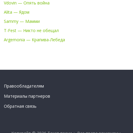
Vdovin — Опять война
Alita — Ядом
Sammy — Мамми
T-Fest — Никто не обещал
Argemonia — Крапива-Лебеда
Правообладателям
Материалы партнеров
Обратная связь