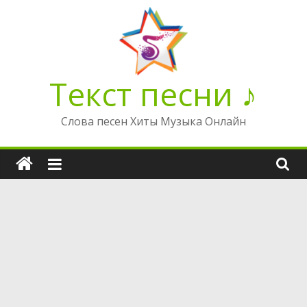
Перейти
к
содержимому
Текст песни ♪
Слова песен Хиты Музыка Онлайн