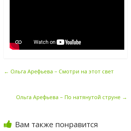
←
Ольга Арефьева – Смотри на этот свет
Ольга Арефьева – По натянутой струне
→
Вам также понравится