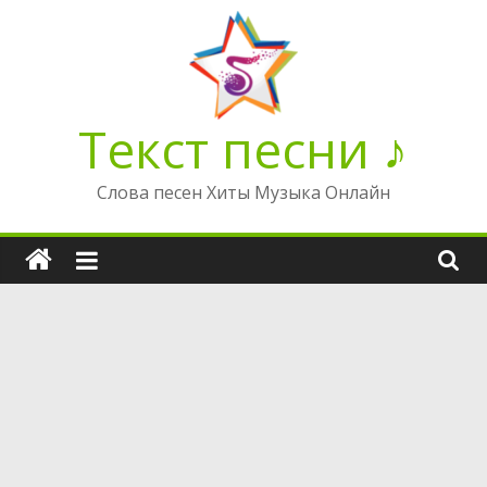
Перейти
к
содержимому
Текст песни ♪
Слова песен Хиты Музыка Онлайн