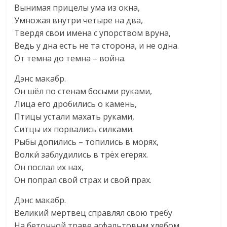
Вынимая прицелы ума из окна,
Умножая внутри четыре на два,
Твердя свои имена с упорством вруна,
Ведь у дна есть не та сторона, и не одна.
От темна до темна – война.
Дэнс макабр.
Он шёл по стенам босыми руками,
Лица его дробились о камень,
Птицы устали махать руками,
Ситцы их порвались силками.
Рыбы допились – топились в морях,
Волки́ заблудились в трёх егерях.
Он послал их нах,
Он попрал свой страх и свой прах.
Дэнс макабр.
Великий мертвец справлял свою требу
На бетонной траве асфальтовым хлебом,