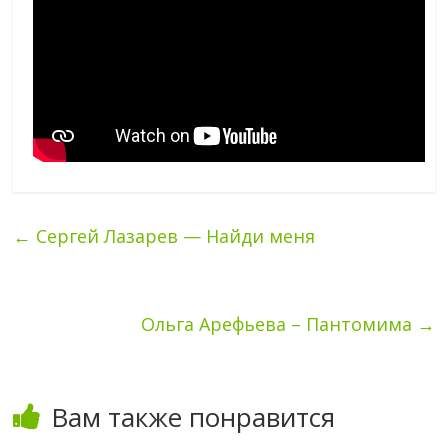
←
Сергей Лазарев — Найди меня
Ольга Арефьева – Пантомима
→
Вам также понравится