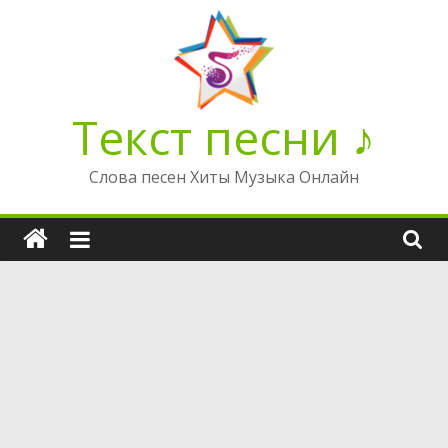
Перейти
к
содержимому
Текст песни ♪
Слова песен Хиты Музыка Онлайн