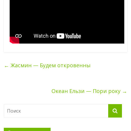
←
Жасмин — Будем откровенны
Океан Ельзи — Пори року
→