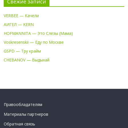
Свежие записи
VERBEE — Качели
АИГЕЛ — KERN
HOFMANNITA — Это Слёзы (Мама)
Voskresenskii — Еду по Москве
GSPD — Тру крайм
CHEBANOV — Выдыхай
Правообладателям
Материалы партнеров
Обратная связь