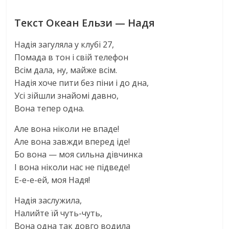
Текст Океан Ельзи — Надя
Надія загуляла у клубі 27,
Помада в тон і свій телефон
Всім дала, ну, майже всім.
Надія хоче пити без піни і до дна,
Усі зійшли знайомі давно,
Вона тепер одна.
Але вона ніколи не впаде!
Але вона завжди вперед іде!
Бо вона — моя сильна дівчинка
І вона ніколи нас не підведе!
Е-е-е-ей, моя Надя!
Надія заслужила,
Налийте їй чуть-чуть,
Вона одна так довго водила