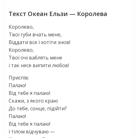
Текст Океан Ельзи — Королева
Королево,
Твої губи вчать мене,
Вiддати все i хотiти знов!
Королево,
Твої очi ваблять мене
i так несе випити любов!
Приспiв:
Палаю!
Вiд тебе я палаю!
Скажи, з якого краю
До тебе, сонце, пiдiйти?
Палаю!
Вiд тебе я палаю!
i тiлом вiдчуваю —