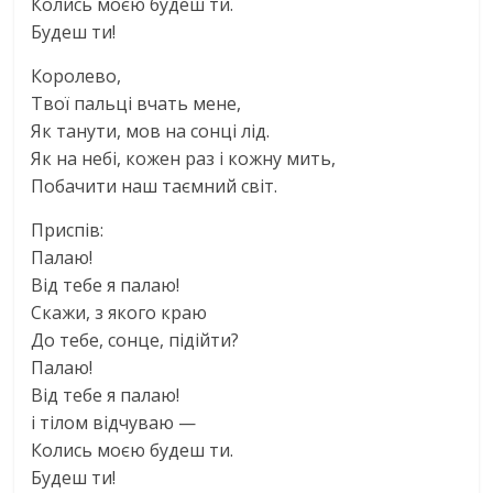
Колись моєю будеш ти.
Будеш ти!
Королево,
Твої пальцi вчать мене,
Як танути, мов на сонцi лiд.
Як на небi, кожен раз i кожну мить,
Побачити наш таємний свiт.
Приспiв:
Палаю!
Вiд тебе я палаю!
Скажи, з якого краю
До тебе, сонце, пiдiйти?
Палаю!
Вiд тебе я палаю!
i тiлом вiдчуваю —
Колись моєю будеш ти.
Будеш ти!