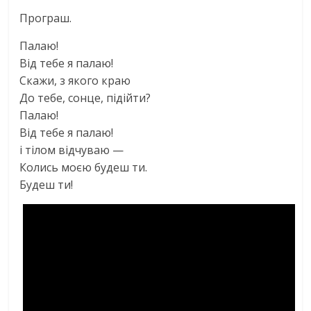
Програш.
Палаю!
Вiд тебе я палаю!
Скажи, з якого краю
До тебе, сонце, пiдiйти?
Палаю!
Вiд тебе я палаю!
i тiлом вiдчуваю —
Колись моєю будеш ти.
Будеш ти!