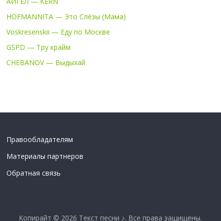
АИГЕЛ — KERN
HOFMANNITA — Это Слёзы (Мама)
Voskresenskii — Еду по Москве
GSPD — Тру крайм
CHEBANOV — Выдыхай
Правообладателям
Материалы партнеров
Обратная связь
Копирайт © 2026
Текст песни ♪
. Все права защищены.