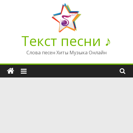
Перейти
к
содержимому
Текст песни ♪
Слова песен Хиты Музыка Онлайн