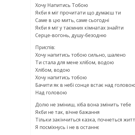
Хочу Напитись Тобою
Якби я міг прочитати що думаєш ти
Саме в цю мить, саме сьогодні
Якби я міг у таємних кімнатах знайти
Серце-вогонь, душу-безодню
Приспів:
Хочу напитись тобою сильно, шалено
Ти стала для мене хлібом, водою
Хлібом, водою
Хочу напитись тобою
Бачити як в небі сонце встає над голово
Над головою
Долю не зміниш, хіба вона змінить тебе
Якби не так, вічне бажання
Тільки закінчиться казка, почнеться жит
Я посміхнусь і не в останнє