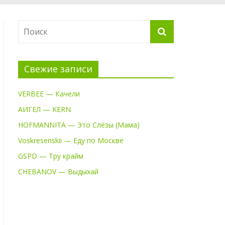
Свежие записи
VERBEE — Качели
АИГЕЛ — KERN
HOFMANNITA — Это Слёзы (Мама)
Voskresenskii — Еду по Москве
GSPD — Тру крайм
CHEBANOV — Выдыхай