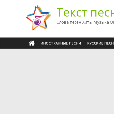
Перейти
Текст пес
к
содержимому
Слова песен Хиты Музыка О
ИНОСТРАННЫЕ ПЕСНИ
РУССКИЕ ПЕС