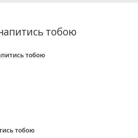
 напитись тобою
апитись тобою
тись тобою