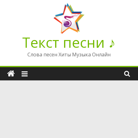
Перейти
к
содержимому
Текст песни ♪
Слова песен Хиты Музыка Онлайн