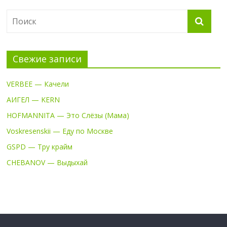
Свежие записи
VERBEE — Качели
АИГЕЛ — KERN
HOFMANNITA — Это Слёзы (Мама)
Voskresenskii — Еду по Москве
GSPD — Тру крайм
CHEBANOV — Выдыхай