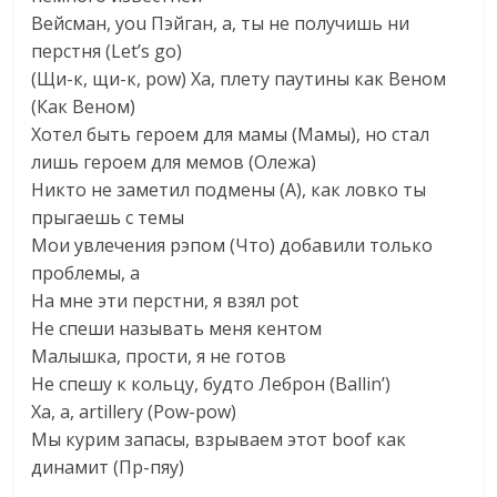
Вейсман, you Пэйган, а, ты не получишь ни
перстня (Let’s go)
(Щи-к, щи-к, pow) Ха, плету паутины как Веном
(Как Веном)
Хотел быть героем для мамы (Мамы), но стал
лишь героем для мемов (Олежа)
Никто не заметил подмены (А), как ловко ты
прыгаешь с темы
Мои увлечения рэпом (Что) добавили только
проблемы, а
На мне эти перстни, я взял pot
Не спеши называть меня кентом
Малышка, прости, я не готов
Не спешу к кольцу, будто Леброн (Ballin’)
Ха, а, artillery (Pow-pow)
Мы курим запасы, взрываем этот boof как
динамит (Пр-пяу)