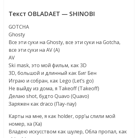
Текст OBLADAET — SHINOBI
GOTCHA
Ghosty
Все эти суки на Ghosty, все эти суки на Gotcha,
все эти суки на AV (А)
AV
Ski mask, это мой фильм, как 3D
3D, большой и длинный как Биг Бен
Играю и собран, как Lego (Let’s go)
Не выйду из дома, я Takeoff (Takeoff)
Делаю shot, будто Quavo (Quavo)
Заряжен как draco (Пау-пау)
Карты на мне, я как holder, opp’ы слили мой
номер, ха (Ха)
Владею искусством как шулер, Обла пропал, как