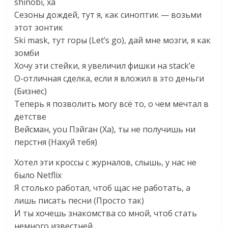
shinobi, ха
Сезоны дождей, тут я, как синоптик — возьми
этот зонтик
Ski mask, тут горы (Let’s go), дай мне мозги, я как
зомби
Хочу эти стейки, я увеличил фишки на stack’е
О-отличная сделка, если я вложил в это деньги
(Бизнес)
Теперь я позволить могу всё то, о чем мечтал в
детстве
Вейсман, you Пэйган (Ха), ты не получишь ни
перстня (Нахуй тебя)
Хотел эти кроссы с журналов, слышь, у нас не
было Netflix
Я столько работал, чтоб щас не работать, а
лишь писать песни (Просто так)
И ты хочешь знакомства со мной, чтоб стать
немного известней