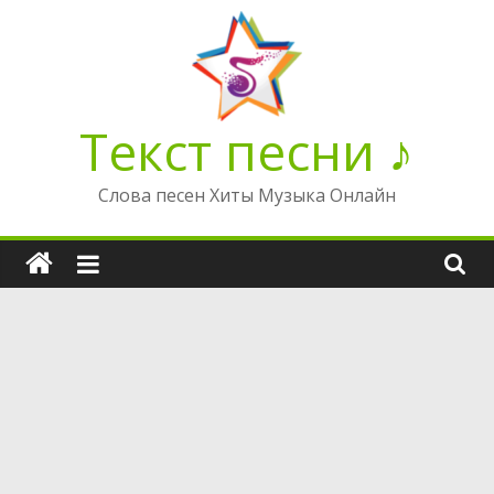
Перейти
к
содержимому
Текст песни ♪
Слова песен Хиты Музыка Онлайн