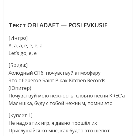
Текст OBLADAET — POSLEVKUSIE
[Интро]
А, а, а, е, е, е, а
Let’s go, е, е
[Бридж]
Холодный СПб, почувствуй атмосферу
Это с берегов Saint P как Kitchen Records
(Юпитер)
Почувствуй мою нежность, словно песни KREC’а
Малышка, буду с тобой нежным, помни это
[Куплет 1]
Не надо этих игр, я давно прошёл их
Прислушайся ко мне, как будто это шёпот