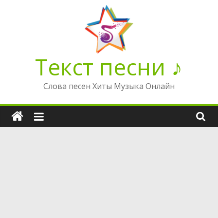
Перейти
к
содержимому
Текст песни ♪
Слова песен Хиты Музыка Онлайн