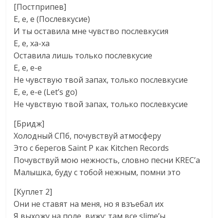
[Постприпев]
Е, е, е (Послевкусие)
И ты оставила мне чувство послевкусия
Е, е, ха-ха
Оставила лишь только послевкусие
Е, е, е-е
Не чувствую твой запах, только послевкусие
Е, е, е-е (Let’s go)
Не чувствую твой запах, только послевкусие
[Бридж]
Холодный СПб, почувствуй атмосферу
Это с берегов Saint P как Kitchen Records
Почувствуй мою нежность, словно песни KREC’а
Малышка, буду с тобой нежным, помни это
[Куплет 2]
Они не ставят на меня, но я взъебал их
Я выхожу на поле, вижу: там все slime’ы