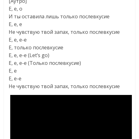
[Аутро]
Е, е, о
И ты оставила лишь только послевкусие
Е, е, е
Не чувствую твой запах, только послевкусие
Е, е, е-е
Е, только послевкусие
Е, е, е-е (Let’s go)
Е, е, е-е (Только послевкусие)
Е, е
Е, е-е
Не чувствую твой запах, только послевкусие