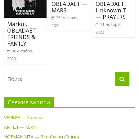
OBLADAET —
OBLADAET,
MARS
Unknown T
— PRAYERS
25 февраля,
Markul,
11 ноября,
2021
OBLADAET —
2023
FRIENDS &
FAMILY
30 октября,
2020
Свежие записи
VERBEE — Качели
АИГЕЛ — KERN
HOFMANNITA — Это Слёзы (Мама)