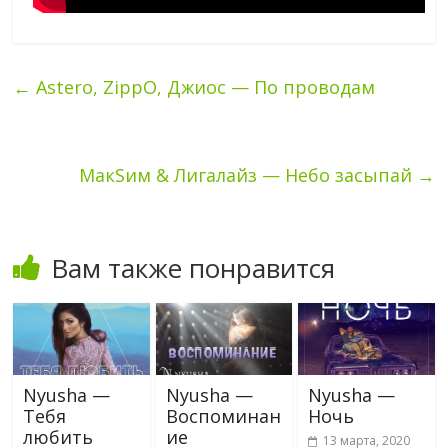
←
Astero, ZippO, Джиос — По проводам
МакSим & Лигалайз — Небо засыпай
→
Вам также понравится
Nyusha —
Nyusha —
Nyusha —
Тебя
Воспоминан
Ночь
любить
ие
13 марта, 2020