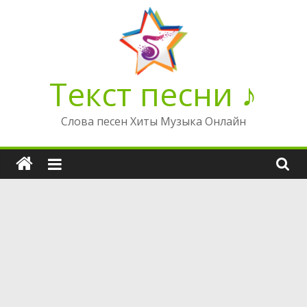
Перейти
к
содержимому
Текст песни ♪
Слова песен Хиты Музыка Онлайн