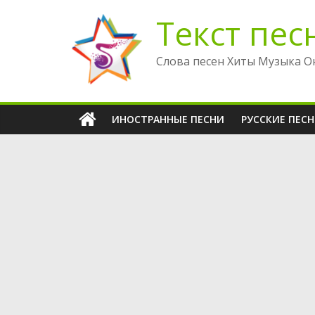
Перейти
Текст пес
к
содержимому
Слова песен Хиты Музыка О
ИНОСТРАННЫЕ ПЕСНИ
РУССКИЕ ПЕС