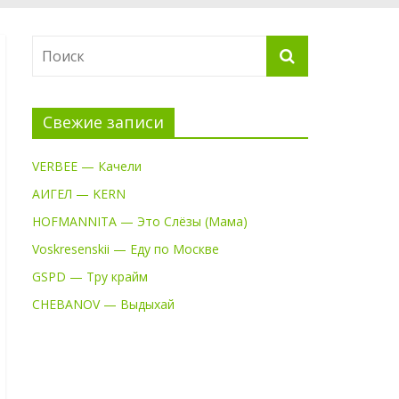
Свежие записи
VERBEE — Качели
АИГЕЛ — KERN
HOFMANNITA — Это Слёзы (Мама)
Voskresenskii — Еду по Москве
GSPD — Тру крайм
CHEBANOV — Выдыхай