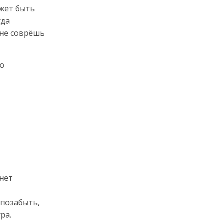
ожет быть
гда
 не соврёшь
то
 нет
 позабыть,
ра.