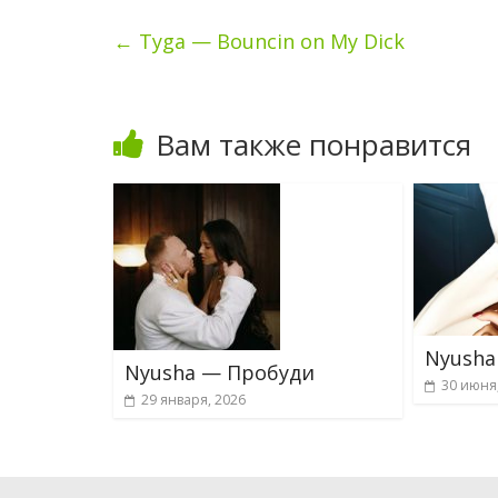
←
Tyga — Bouncin on My Dick
Вам также понравится
Nyusha
Nyusha — Пробуди
30 июня
29 января, 2026