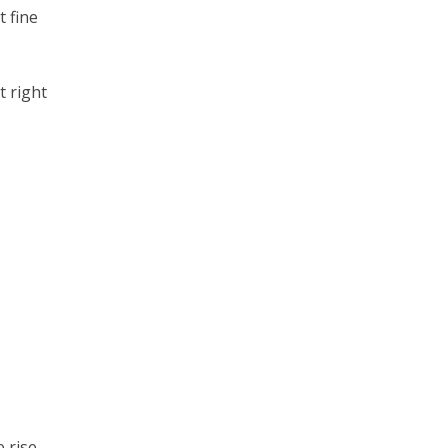
 fine
 right
 rise