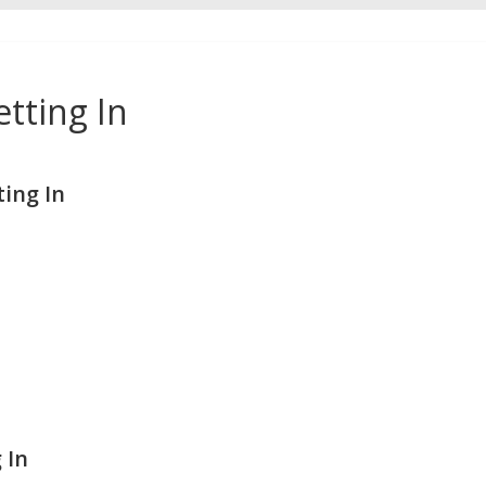
tting In
ing In
 In