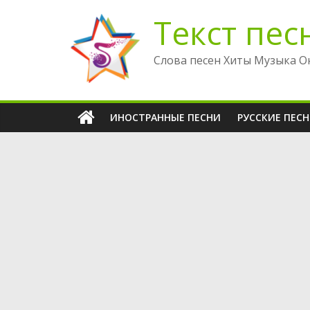
Перейти
Текст пес
к
содержимому
Слова песен Хиты Музыка О
ИНОСТРАННЫЕ ПЕСНИ
РУССКИЕ ПЕС