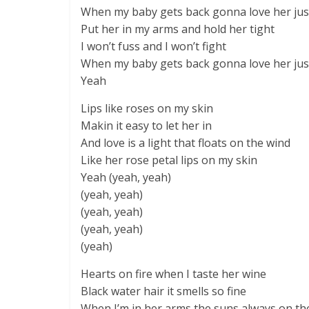
When my baby gets back gonna love her just
Put her in my arms and hold her tight
I won’t fuss and I won’t fight
When my baby gets back gonna love her just
Yeah
Lips like roses on my skin
Makin it easy to let her in
And love is a light that floats on the wind
Like her rose petal lips on my skin
Yeah (yeah, yeah)
(yeah, yeah)
(yeah, yeah)
(yeah, yeah)
(yeah)
Hearts on fire when I taste her wine
Black water hair it smells so fine
When I’m in her arms the suns always on the