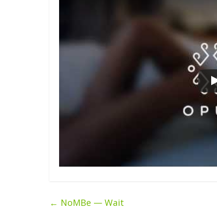
←
NoMBe — Wait