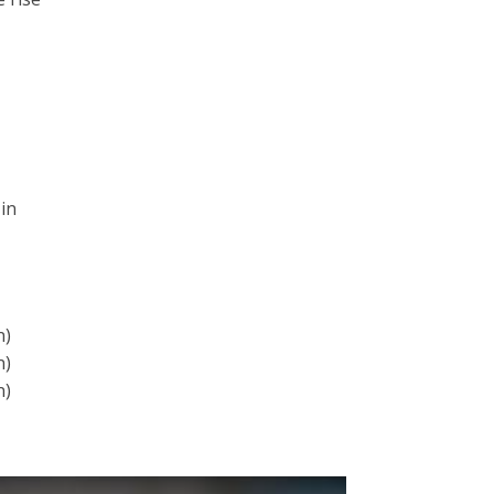
in
n)
n)
n)