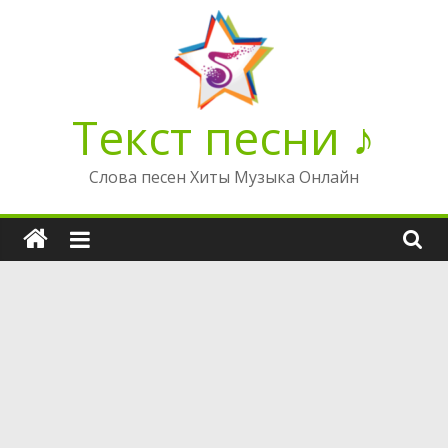
Перейти
к
содержимому
Текст песни ♪
Слова песен Хиты Музыка Онлайн