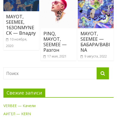
MAYOT,
SEEMEE,
163ONMYNE
CK — Впадлу
PINQ,
MAYOT,
MAYOT,
SEEMEE —
10 ноября,
SEEMEE —
БАБАРА/BABI
2020
Разгон
NA
17 мая, 2021
9 августа, 2022
Свежие записи
VERBEE — Качели
АИГЕЛ — KERN