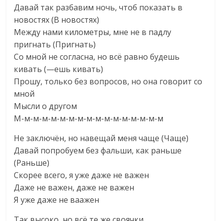
Давай так разбавим ночь, чтоб показать в
новостях (В новостях)
Между нами километры, мне не в падлу
пригнать (Пригнать)
Со мной не согласна, но всё равно будешь
кивать (—ешь кивать)
Прошу, только без вопросов, но она говорит со
мной
Мысли о другом
М-м-м-м-м-м-м-м-м-м-м-м-м-м-м-м-м
Не заключён, но навещай меня чаще (Чаще)
Давай попробуем без фальши, как раньше
(Раньше)
Скорее всего, я уже даже не важен
Даже не важен, даже не важен
Я уже даже не ваажен
Так высоко, но всё те же своячки