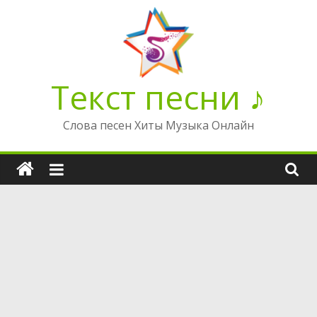
Перейти
к
содержимому
Текст песни ♪
Слова песен Хиты Музыка Онлайн