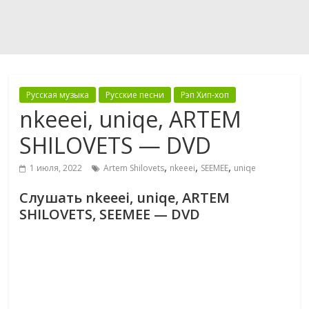
Русская музыка
Русские песни
Рэп Хип-хоп
nkeeei, uniqe, ARTEM
SHILOVETS — DVD
,
,
,
1 июля, 2022
Artem Shilovets
nkeeei
SEEMEE
uniqe
Слушать nkeeei, uniqe, ARTEM
SHILOVETS, SEEMEE — DVD