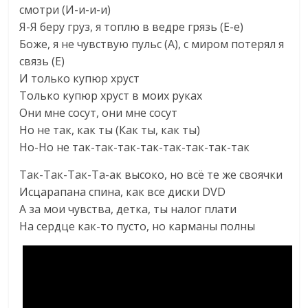
смотри (И-и-и-и)
Я-Я беру груз, я топлю в ведре грязь (Е-е)
Боже, я не чувствую пульс (А), с миром потерял я
связь (Е)
И только купюр хруст
Только купюр хруст в моих руках
Они мне сосут, они мне сосут
Но не так, как ты (Как ты, как ты)
Но-Но не так-так-так-так-так-так-так-так
Так-Так-Так-Та-ак высоко, но всё те же своячки
Исцарапана спина, как все диски DVD
А за мои чувства, детка, ты налог плати
На сердце как-то пусто, но карманы полны