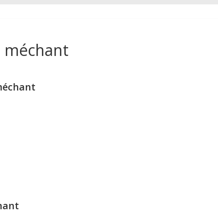
t méchant
méchant
hant