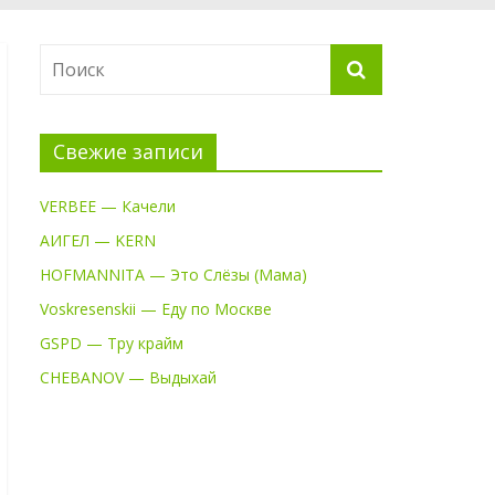
Свежие записи
VERBEE — Качели
АИГЕЛ — KERN
HOFMANNITA — Это Слёзы (Мама)
Voskresenskii — Еду по Москве
GSPD — Тру крайм
CHEBANOV — Выдыхай