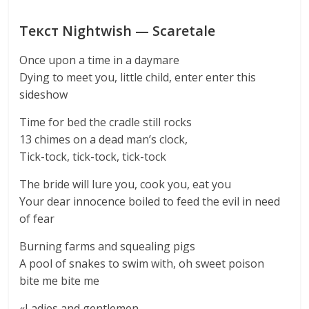
Текст Nightwish — Scaretale
Once upon a time in a daymare
Dying to meet you, little child, enter enter this
sideshow
Time for bed the cradle still rocks
13 chimes on a dead man’s clock,
Tick-tock, tick-tock, tick-tock
The bride will lure you, cook you, eat you
Your dear innocence boiled to feed the evil in need
of fear
Burning farms and squealing pigs
A pool of snakes to swim with, oh sweet poison
bite me bite me
«Ladies and gentlemen