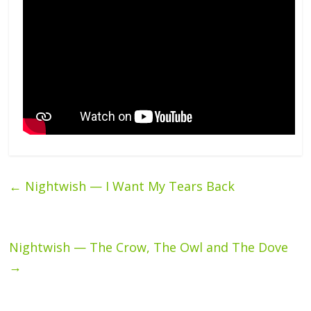
←
Nightwish — I Want My Tears Back
Nightwish — The Crow, The Owl and The Dove
→