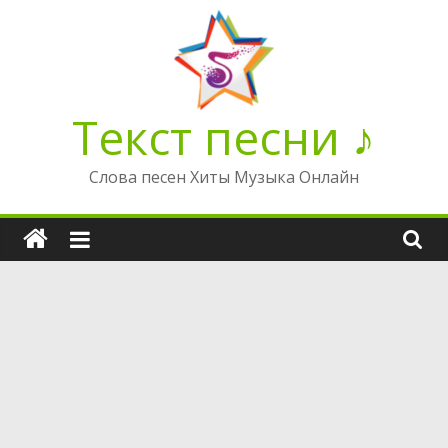
Перейти
к
содержимому
Текст песни ♪
Слова песен Хиты Музыка Онлайн