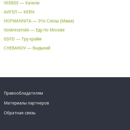
VERBEE — Качели
АИГЕЛ — KERN
HOFMANNITA — Это Слёзы (Мама)
Voskresenskii — Еду по Москве
GSPD — Тру крайм
CHEBANOV — Выдыхай
Правообладателям
Материалы партнеров
Обратная связь