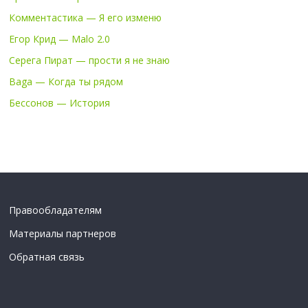
Комментастика — Я его изменю
Егор Крид — Malo 2.0
Серега Пират — прости я не знаю
Baga — Когда ты рядом
Бессонов — История
Правообладателям
Материалы партнеров
Обратная связь