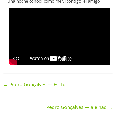
Una noche conoci, como me vi contigo, el amigo
←
Pedro Gonçalves — És Tu
Pedro Gonçalves — aleinad
→