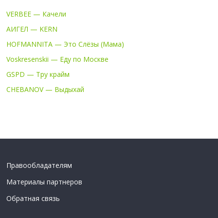
VERBEE — Качели
АИГЕЛ — KERN
HOFMANNITA — Это Слёзы (Мама)
Voskresenskii — Еду по Москве
GSPD — Тру крайм
CHEBANOV — Выдыхай
Правообладателям
Материалы партнеров
Обратная связь