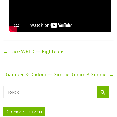
←
Juice WRLD — Righteous
Gamper & Dadoni — Gimme! Gimme! Gimme!
→
Свежие записи