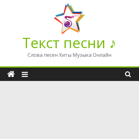
Перейти
к
содержимому
Текст песни ♪
Слова песен Хиты Музыка Онлайн