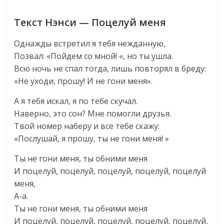
Текст Нэнси — Поцелуй меня
Однажды встретил я тебя нежданную,
Позвал: «Пойдем со мной! «, но ты ушла.
Всю ночь не спал тогда, лишь повторял в бреду:
«Не уходи, прошу! И не гони меня».
А я тебя искал, я по тебе скучал.
Наверно, это сон? Мне помогли друзья.
Твой номер наберу и все тебе скажу:
«Послушай, я прошу, ты не гони меня! »
Ты не гони меня, ты обними меня
И поцелуй, поцелуй, поцелуй, поцелуй, поцелуй
меня,
А-а.
Ты не гони меня, ты обними меня
И поцелуй, поцелуй, поцелуй, поцелуй, поцелуй,