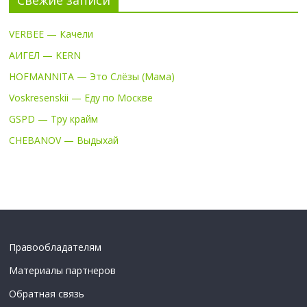
VERBEE — Качели
АИГЕЛ — KERN
HOFMANNITA — Это Слёзы (Мама)
Voskresenskii — Еду по Москве
GSPD — Тру крайм
CHEBANOV — Выдыхай
Правообладателям
Материалы партнеров
Обратная связь