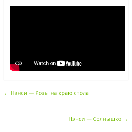
←
Нэнси — Розы на краю стола
Нэнси — Солнышко
→