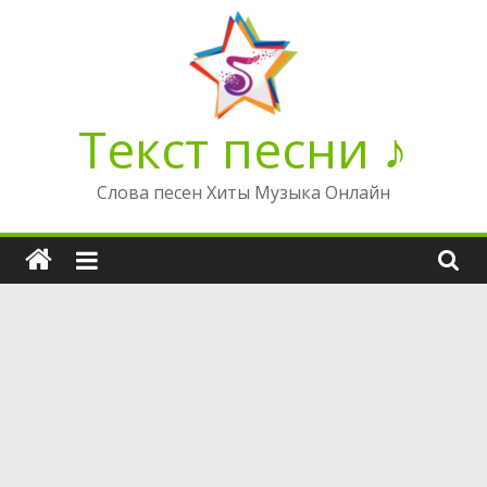
Перейти
к
содержимому
Текст песни ♪
Слова песен Хиты Музыка Онлайн