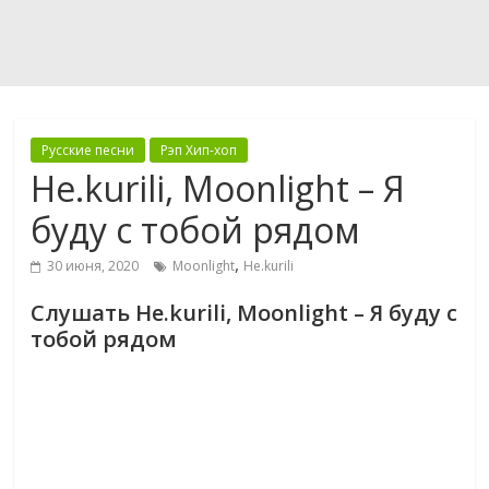
Русские песни
Рэп Хип-хоп
Не.kurili, Moonlight – Я
буду с тобой рядом
,
30 июня, 2020
Moonlight
Не.kurili
Слушать Не.kurili, Moonlight – Я буду с
тобой рядом