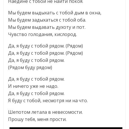
Наедине с тобой не найти покоя.
Мы будем выдыхать с тобой дым в окна,
Мы будем задыхаться с тобой оба.
Мы будем выдавать духоту и пот.
Чувство голодания, кислород.
Да, я буду с тобой рядом. (Рядом)
Да, я буду с тобой рядом. (Рядом)
Да, я буду с тобой рядом.
(Рядом буду рядом)
Да, я буду с тобой рядом.
И ничего уже не надо.
Да, я буду с тобой рядом.
Я буду с тобой, несмотря ни на что.
Шепотом летала в невесомости.
Прошу тебя, меня прости.