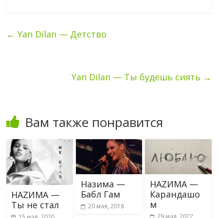
←
Yan Dilan — Детство
Yan Dilan — Ты будешь сиять
→
Вам также понравится
Назима —
НАZИМА —
Бабл Гам
Карандашо
НАZИМА —
м
Ты не стал
20 мая, 2018
29 мая, 2022
15 мая, 2020