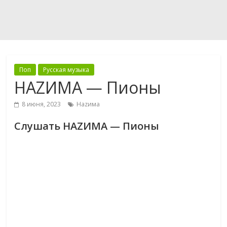
Поп
Русская музыка
НАZИМА — Пионы
8 июня, 2023
Наzима
Слушать НАZИМА — Пионы