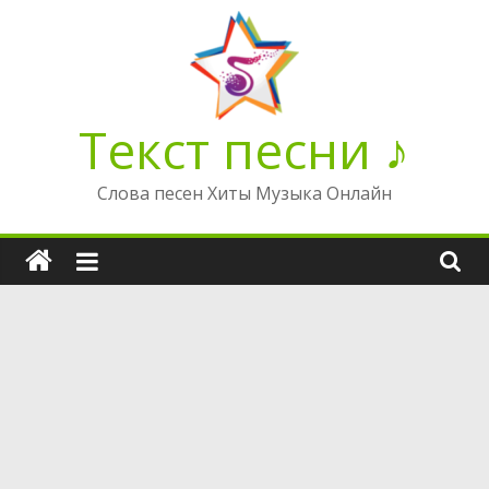
Перейти
к
содержимому
Текст песни ♪
Слова песен Хиты Музыка Онлайн