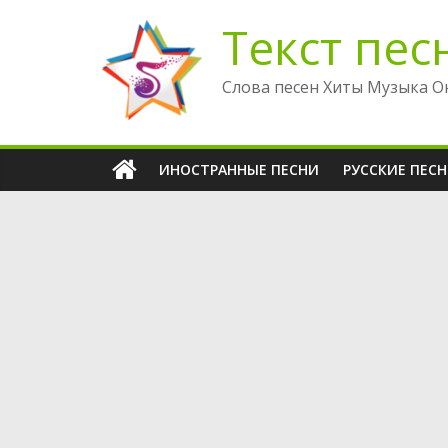
Перейти
Текст пес
к
содержимому
Слова песен Хиты Музыка О
ИНОСТРАННЫЕ ПЕСНИ
РУССКИЕ ПЕС