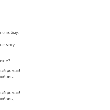
 не пойму.
не могу.
ачем?
тый роман!
любовь,
тый роман!
любовь,