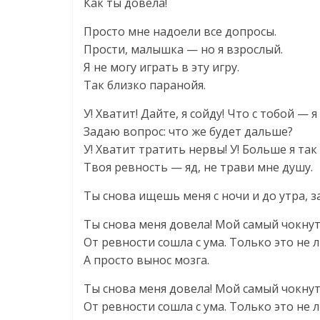
Как ты довела!
Просто мне надоели все допросы.
Прости, малышка — но я взрослый.
Я не могу играть в эту игру.
Так близко паранойя.
У! Хватит! Дайте, я сойду! Что с тобой — я
Задаю вопрос: что же будет дальше?
У! Хватит тратить нервы! У! Больше я так 
Твоя ревность — яд, не трави мне душу.
Ты снова ищешь меня с ночи и до утра, з
Ты снова меня довела! Мой самый чокну
От ревности сошла с ума. Только это не 
А просто вынос мозга.
Ты снова меня довела! Мой самый чокну
От ревности сошла с ума. Только это не 