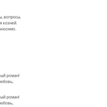
, вопросы.
я козней.
ыносимо.
тый роман!
любовь,
тый роман!
любовь,