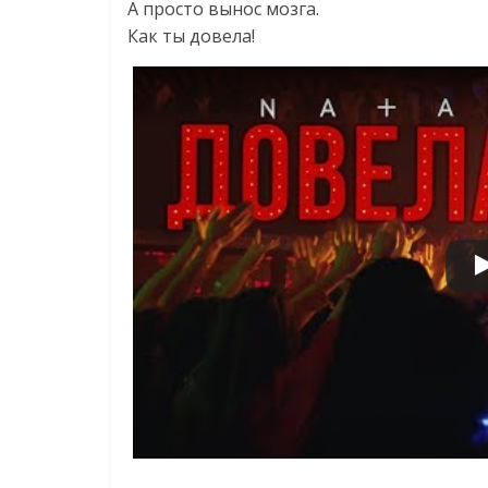
А просто вынос мозга.
Как ты довела!