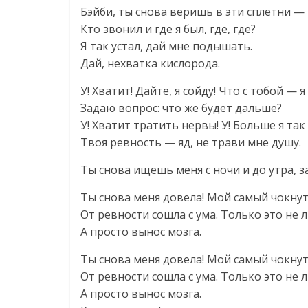
Бэйби, ты снова веришь в эти сплетни —
Кто звонил и где я был, где, где?
Я так устал, дай мне подышать.
Дай, нехватка кислорода.
У! Хватит! Дайте, я сойду! Что с тобой — я
Задаю вопрос: что же будет дальше?
У! Хватит тратить нервы! У! Больше я так 
Твоя ревность — яд, не трави мне душу.
Ты снова ищешь меня с ночи и до утра, з
Ты снова меня довела! Мой самый чокну
От ревности сошла с ума. Только это не 
А просто вынос мозга.
Ты снова меня довела! Мой самый чокну
От ревности сошла с ума. Только это не 
А просто вынос мозга.