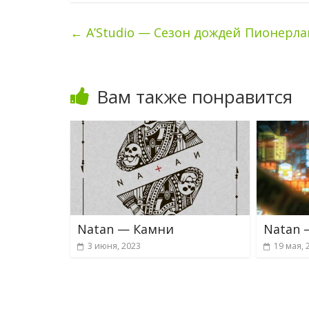
←
A’Studio — Сезон дождей
Пионерла
Вам также понравится
Natan — Камни
Natan 
3 июня, 2023
19 мая, 