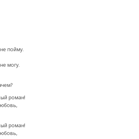
 не пойму.
не могу.
ачем?
тый роман!
любовь,
тый роман!
любовь,