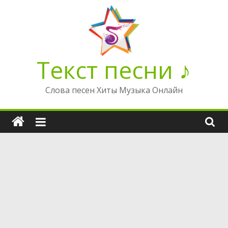
Перейти
к
содержимому
Текст песни ♪
Слова песен Хиты Музыка Онлайн