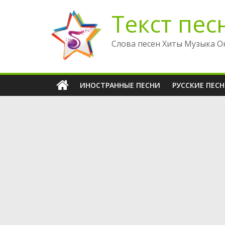
Перейти
Текст пес
к
содержимому
Слова песен Хиты Музыка О
ИНОСТРАННЫЕ ПЕСНИ
РУССКИЕ ПЕС