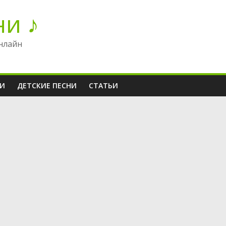
ни ♪
нлайн
НИ
ДЕТСКИЕ ПЕСНИ
СТАТЬИ