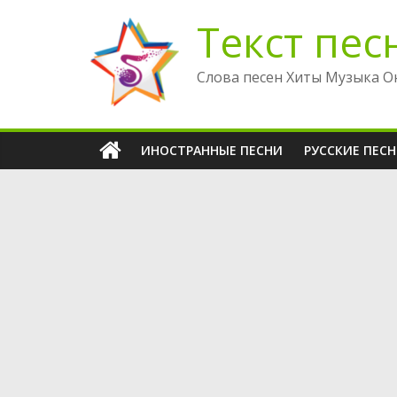
Перейти
Текст пес
к
содержимому
Слова песен Хиты Музыка О
ИНОСТРАННЫЕ ПЕСНИ
РУССКИЕ ПЕС