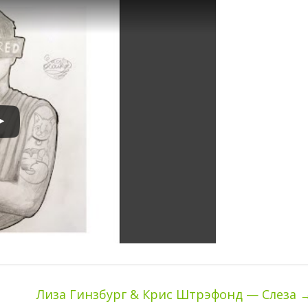
Лиза Гинзбург & Крис Штрэфонд — Слеза