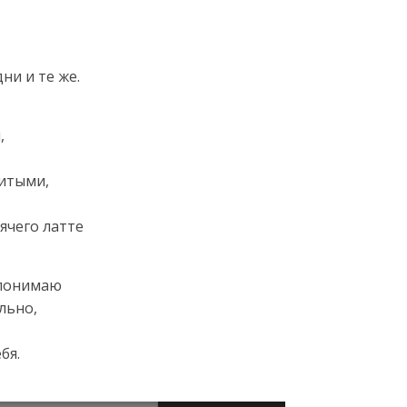
ни и те же.
,
битыми,
ячего латте
 понимаю
льно,
бя.