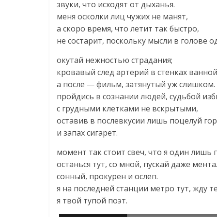
звуки, что исходят от дыханья.
меня осколки лиц чужих не манят,
а скоро время, что летит так быстро,
не состарит, поскольку мысли в голове од
окутай нежностью страдания;
кровавый след артерий в стенках ванной
а после — фильм, затянутый уж слишком.
пройдись в сознании людей, судьбой из
с грудными клетками не вскрытыми,
оставив в послевкусии лишь поцелуй гор
и запах сигарет.
момент так стоит свеч, что я один лишь
останься тут, со мной, пускай даже мента
сонный, прокурен и ослеп.
я на последней станции метро тут, жду те
я твой тупой поэт.