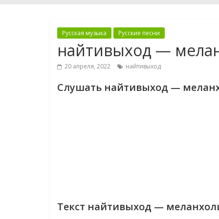
Русская музыка
Русские песни
найтивыход — мела
20 апреля, 2022
найтивыход
Слушать найтивыход — мелан
Текст найтивыход — меланхол