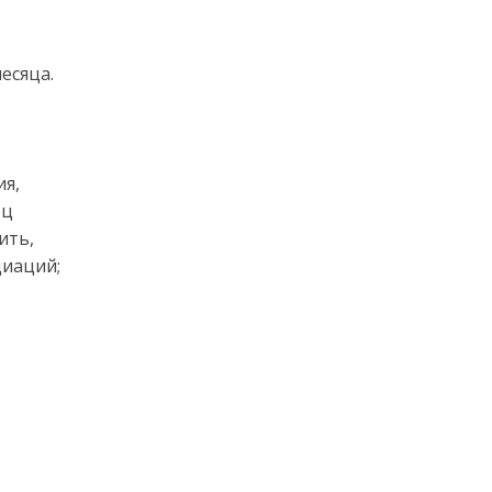
есяца.
ия,
ец
ить,
циаций;
,