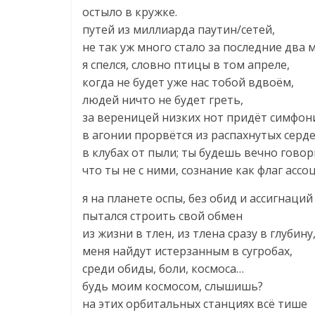
остыло в кружке.
путей из миллиарда паутин/сетей,
не так уж много стало за последние два м
я спелся, словно птицы в том апреле,
когда не будет уже нас тобой вдвоём,
людей ничто не будет греть,
за вереницей низких нот придёт симфон
в агонии прорвётся из распахнутых серд
в клубах от пыли; ты будешь вечно говор
что ты не с ними, сознание как флаг ассо
я на планете оспы, без обид и ассигнаций
пытался строить свой обмен
из жизни в тлен, из тлена сразу в глубину
меня найдут истерзанным в сугробах,
среди обиды, боли, космоса…
будь моим космосом, слышишь?
на этих орбитальных станциях всё тише