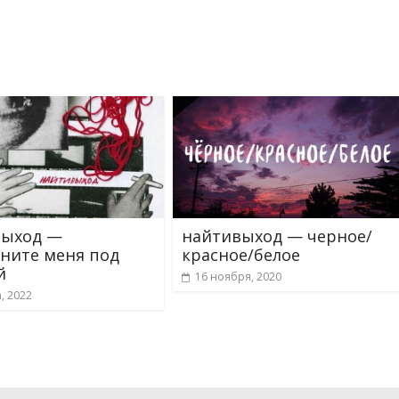
выход —
найтивыход — черное/
ните меня под
красное/белое
й
16 ноября, 2020
, 2022