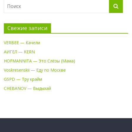
Свежие записи
VERBEE — Качели
АИГЕЛ — KERN
HOFMANNITA — Это Слёзы (Мама)
Voskresenskii — Еду по Москве
GSPD — Тру крайм
CHEBANOV — Выдыхай