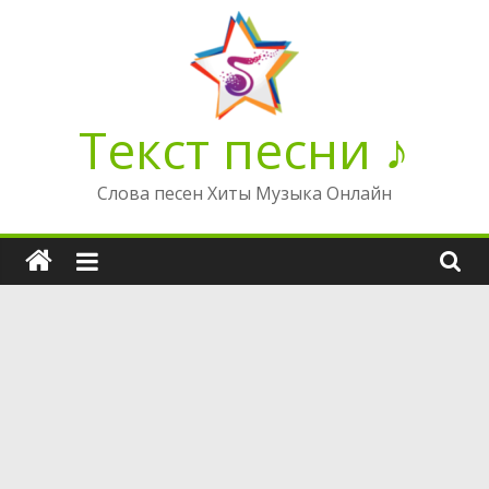
Перейти
к
содержимому
Текст песни ♪
Слова песен Хиты Музыка Онлайн