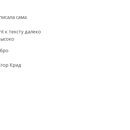
 писала сама
nt к тексту далеко
высоко
 бро
Егор Крид