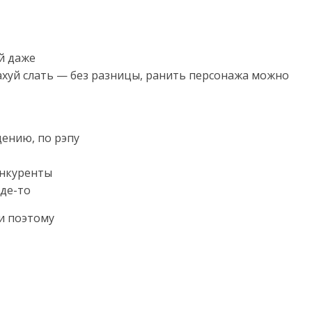
ий даже
ахуй слать — без разницы, ранить персонажа можно
дению, по рэпу
онкуренты
где-то
и поэтому