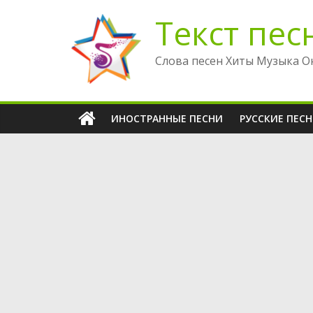
Перейти
Текст пес
к
содержимому
Слова песен Хиты Музыка О
ИНОСТРАННЫЕ ПЕСНИ
РУССКИЕ ПЕС