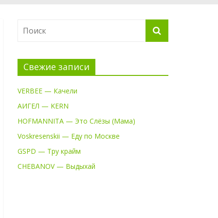
Свежие записи
VERBEE — Качели
АИГЕЛ — KERN
HOFMANNITA — Это Слёзы (Мама)
Voskresenskii — Еду по Москве
GSPD — Тру крайм
CHEBANOV — Выдыхай