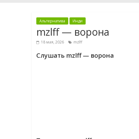
Альтернатива
Инди
mzlff — ворона
18 мая, 2026
mzlff
Слушать mzlff — ворона