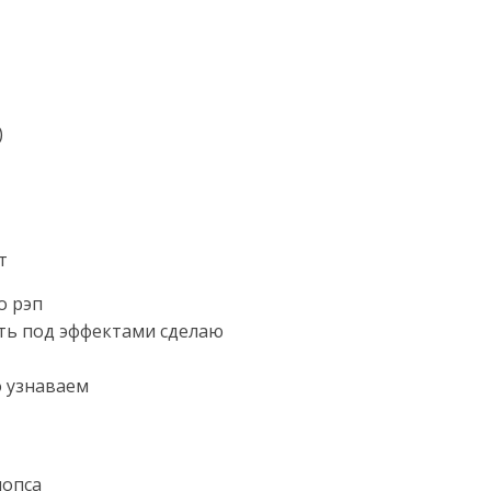
)
т
о рэп
оть под эффектами сделаю
о узнаваем
попса