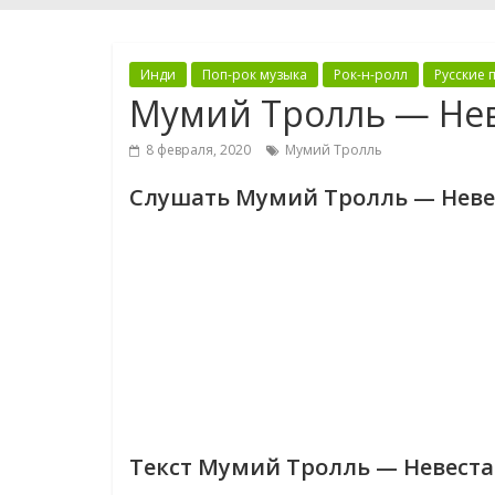
Инди
Поп-рок музыка
Рок-н-ролл
Русские 
Мумий Тролль — Не
8 февраля, 2020
Мумий Тролль
Слушать Мумий Тролль — Неве
Текст Мумий Тролль — Невеста