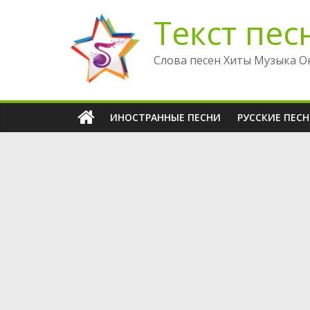
Перейти
Текст пес
к
содержимому
Слова песен Хиты Музыка О
ИНОСТРАННЫЕ ПЕСНИ
РУССКИЕ ПЕС