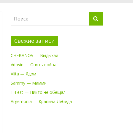
Свежие записи
CHEBANOV — Выдыхай
Vdovin — Опять война
Alita — Ядом
Sammy — Мамми
T-Fest — Никто не обещал
Argemonia — Крапива-Лебеда