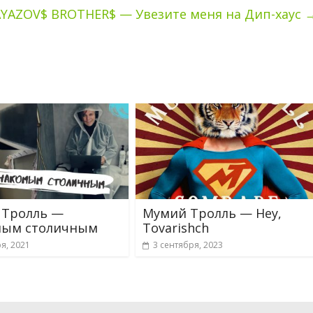
YAZOV$ BROTHER$ — Увезите меня на Дип-хаус
 Тролль —
Мумий Тролль — Hey,
мым столичным
Tovarishch
я, 2021
3 сентября, 2023