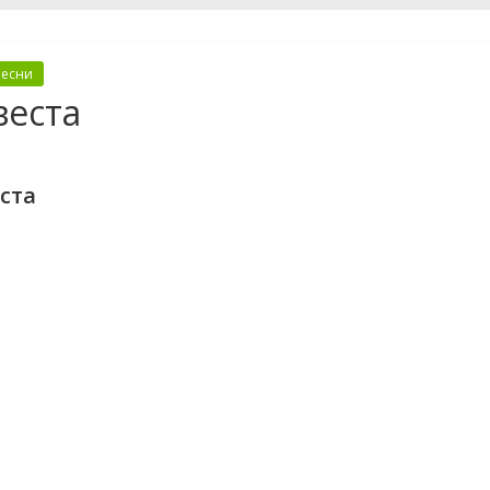
песни
веста
ста