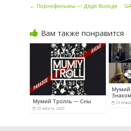
←
Порнофильмы — Дядя Володя
GA
Вам также понравится
Мумий
Знако
Мумий Тролль — Сны
23 январ
25 августа, 2020