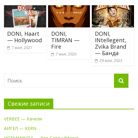
DONI, Haart
DONI,
DONI,
— Hollywood
TIMRAN —
INtellegent,
Fire
Zvika Brand
7 мая, 2021
— Банда
7 мая, 2020
29 мая, 2023
Свежие записи
VERBEE — Качели
АИГЕЛ — KERN
HOFMANNITA — Это Слёзы (Мама)