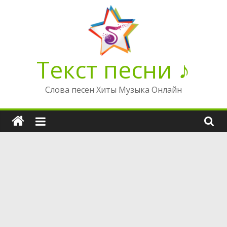
Перейти
к
содержимому
Текст песни ♪
Слова песен Хиты Музыка Онлайн