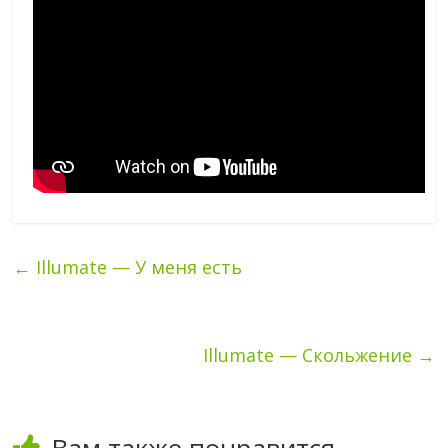
←
Illumate — У меня есть
Illumate — Скольжение
→
Вам также понравится