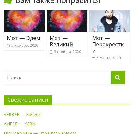
Мот — Эдем
Мот —
Мот —
Великий
Перекрестк
3 ноября, 2020
и
3 ноября, 2020
5 марта, 2020
Свежие записи
VERBEE — Качели
АИГЕЛ — KERN
HOFMANNITA — Это Слёзы (Мама)