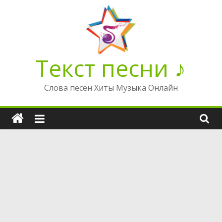
Перейти
к
содержимому
Текст песни ♪
Слова песен Хиты Музыка Онлайн