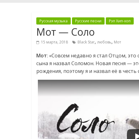
Русская музыка
Русские песни
Рэп Хип-хоп
Мот — Соло
,
,
15 марта, 2018
Black Star
любовь
Мот
Мот
: «Совсем недавно я стал Отцом, эт
сына я назвал Соломон. Новая песня — э
рождения, поэтому я и назвал её в честь