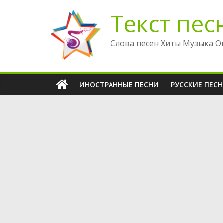
Перейти
Текст пес
к
содержимому
Слова песен Хиты Музыка О
ИНОСТРАННЫЕ ПЕСНИ
РУССКИЕ ПЕС