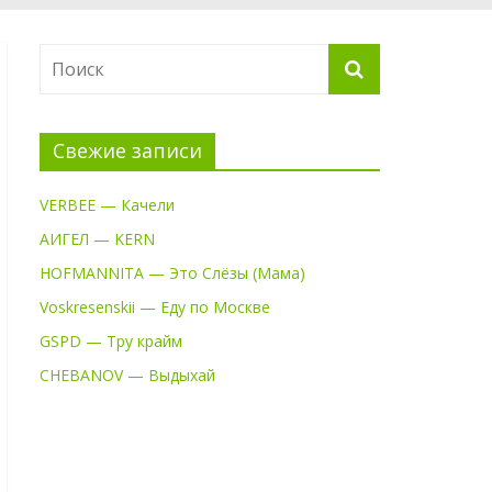
Свежие записи
VERBEE — Качели
АИГЕЛ — KERN
HOFMANNITA — Это Слёзы (Мама)
Voskresenskii — Еду по Москве
GSPD — Тру крайм
CHEBANOV — Выдыхай