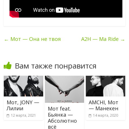
←
Мот — Она не твоя
A2H — Ma Ride
→
Вам также понравится
Мот, JONY —
AMCHI, Мот
Лилии
— Манекен
Мот feat.
Бьянка —
12 марта, 2021
14 марта, 2020
Абсолютно
всё