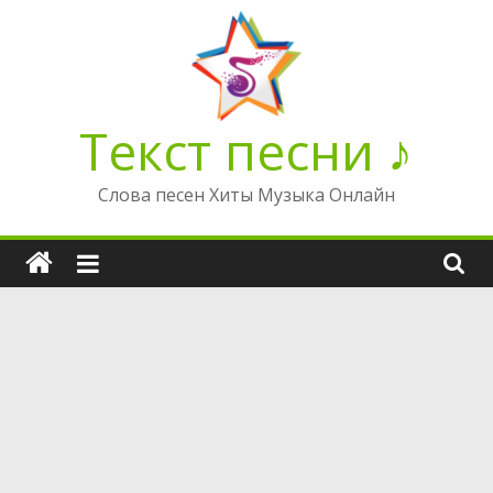
Перейти
к
содержимому
Текст песни ♪
Слова песен Хиты Музыка Онлайн