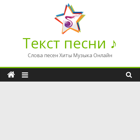
Перейти
к
содержимому
Текст песни ♪
Слова песен Хиты Музыка Онлайн