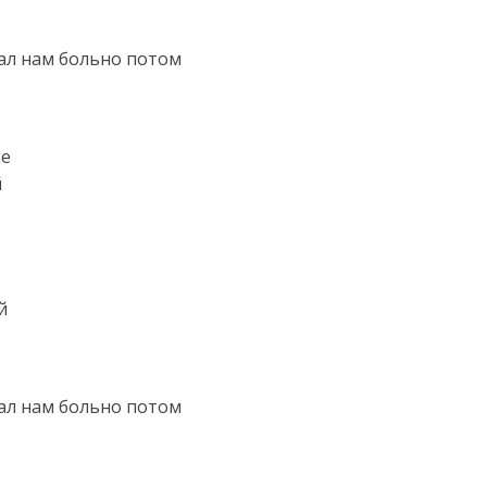
лал нам больно потом
ве
й
й
лал нам больно потом