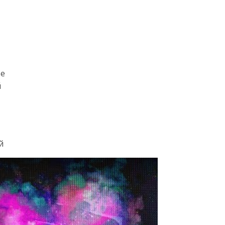
ве
й
й