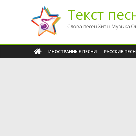
Перейти
Текст пес
к
содержимому
Слова песен Хиты Музыка О
ИНОСТРАННЫЕ ПЕСНИ
РУССКИЕ ПЕС