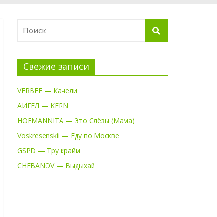
Свежие записи
VERBEE — Качели
АИГЕЛ — KERN
HOFMANNITA — Это Слёзы (Мама)
Voskresenskii — Еду по Москве
GSPD — Тру крайм
CHEBANOV — Выдыхай