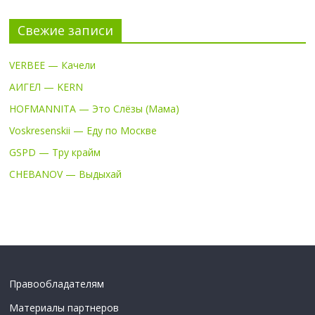
Свежие записи
VERBEE — Качели
АИГЕЛ — KERN
HOFMANNITA — Это Слёзы (Мама)
Voskresenskii — Еду по Москве
GSPD — Тру крайм
CHEBANOV — Выдыхай
Правообладателям
Материалы партнеров