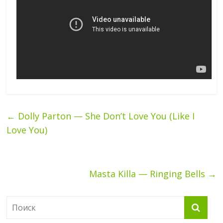
←
Dolly Parton — She Don’t Love You (Like I
Love You)
Masta Killa — Ringing Bells
→