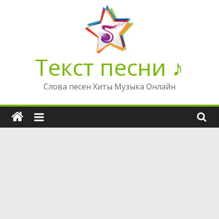
Перейти
к
содержимому
Текст песни ♪
Слова песен Хиты Музыка Онлайн