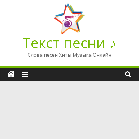
Перейти
к
содержимому
Текст песни ♪
Слова песен Хиты Музыка Онлайн