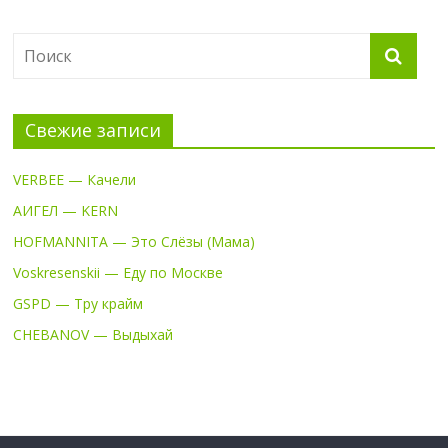
Свежие записи
VERBEE — Качели
АИГЕЛ — KERN
HOFMANNITA — Это Слёзы (Мама)
Voskresenskii — Еду по Москве
GSPD — Тру крайм
CHEBANOV — Выдыхай