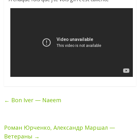
←
Bon Iver — Naeem
Роман Юрченко, Александр Маршал —
Ветераны
→