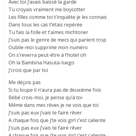
Avec toi j’avais baissé la garde
Tu croyais vraiment me boycotter
Les filles comme toi t’inquiète je les connais
Dans tous les cas t’étais repérée
Tu fais la folle et t’aimes michtoner
J’suis pas le genre de mecs qui parlent trop
Oublie-moi supprime mon numéro
On s’reverra peut-être à l’hotel oh
Oh la Bambina Hasuta-luego
J’crois que par toi
Me déçois pas
Si tu loupe il n’aura pas de deuxième fois
Bébé crois-moi, je pense qu’à toi
Même dans mes rêves je ne vois que toi
J’suis pas eux j’vais te faire rêver
A chaque fois que j’te vois girl c’est caliente
J’suis pas eux j’vais te faire rêver
A chaque fois que j’te vois girl c’est caliente