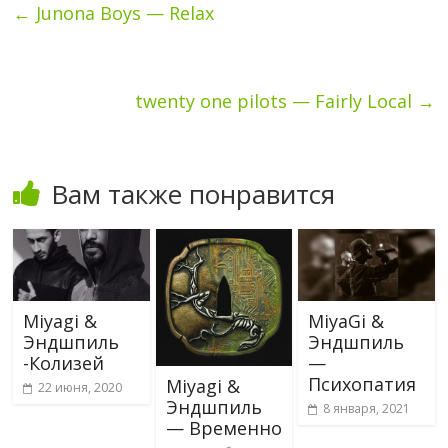
←
Junona Boys — Relax
twenty one pilots — Fairly Local
→
Вам также понравится
Miyagi &
MiyaGi &
Эндшпиль
Эндшпиль
-Колизей
—
Психопатия
Miyagi &
22 июня, 2020
Эндшпиль
8 января, 2021
— Временно