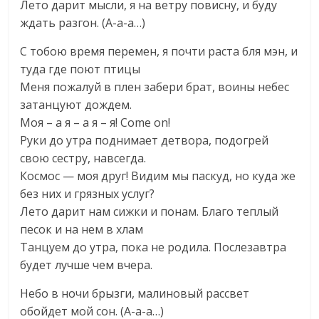
Лето дарит мысли, я на ветру повисну, и буду
ждать разгон. (А-а-а…)
С тобою время перемен, я почти раста бля мэн, и
туда где поют птицы
Меня пожалуй в плен забери брат, воины небес
затанцуют дождем.
Моя – а я – а я – я! Come on!
Руки до утра поднимает детвора, подогрей
свою сестру, навсегда.
Космос — моя друг! Видим мы паскуд, но куда же
без них и грязных услуг?
Лето дарит нам сижки и понам. Благо теплый
песок и на нем в хлам
Танцуем до утра, пока не родила. Послезавтра
будет лучше чем вчера.
Небо в ночи брызги, малиновый рассвет
обойдет мой сон. (А-а-а…)