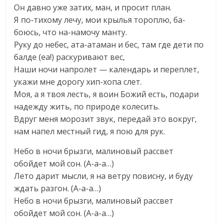
Он давно уже затих, ман, и просит план.
Я по-тихому лечу, мои крылья тороплю, ба-
боюсь, что на-намочу манту.
Руку до небес, ата-атаман и бес, там где дети по
балде (еа!) раскуривают вес,
Наши ночи напролет — календарь и переплет,
укажи мне дорогу хип-хопа слет.
Моя, а я твоя лесть, я воин Божий есть, подари
надежду жить, по природе колесить.
Вдруг меня морозит звук, передай это вокруг,
нам напел местный гид, я пою для рук.
Небо в ночи брызги, малиновый рассвет
обойдет мой сон. (А-а-а…)
Лето дарит мысли, я на ветру повисну, и буду
ждать разгон. (А-а-а…)
Небо в ночи брызги, малиновый рассвет
обойдет мой сон. (А-а-а…)