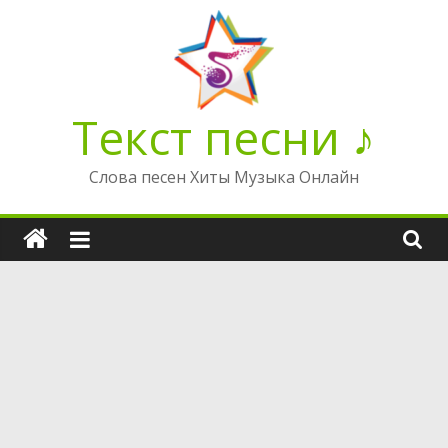
Перейти
к
содержимому
Текст песни ♪
Слова песен Хиты Музыка Онлайн