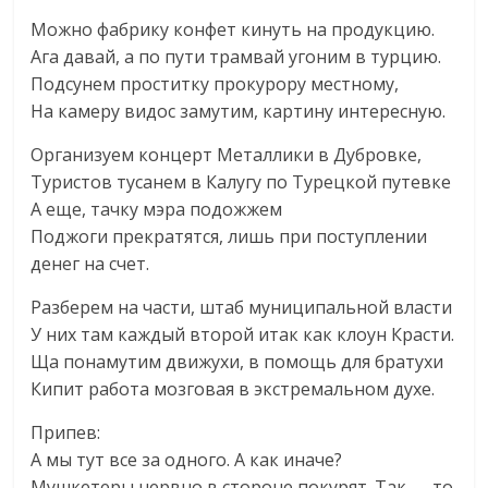
Можно фабрику конфет кинуть на продукцию.
Ага давай, а по пути трамвай угоним в турцию.
Подсунем проститку прокурору местному,
На камеру видос замутим, картину интересную.
Организуем концерт Металлики в Дубровке,
Туристов тусанем в Калугу по Турецкой путевке
А еще, тачку мэра подожжем
Поджоги прекратятся, лишь при поступлении
денег на счет.
Разберем на части, штаб муниципальной власти
У них там каждый второй итак как клоун Красти.
Ща понамутим движухи, в помощь для братухи
Кипит работа мозговая в экстремальном духе.
Припев:
А мы тут все за одного. А как иначе?
Мушкетеры нервно в стороне покурят. Так — то