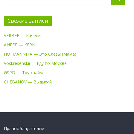
Свежие записи
VERBEE — Качели
АИГЕЛ — KERN
HOFMANNITA — Это Слёзы (Мама)
Voskresenskii — Еду по Москве
GSPD — Тру крайм
CHEBANOV — Выдыхай
Правообладателям