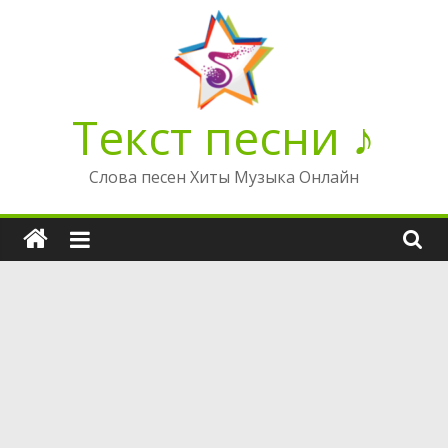
Перейти
к
содержимому
Текст песни ♪
Слова песен Хиты Музыка Онлайн